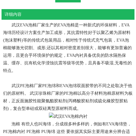
详细内容
武汉
EVA
泡棉厂家生产的EVA泡棉是一种新式的环保材料，EVA
海绵历经设计方案生产加工成形，其抗震特性好于以聚乙烯为原材料
(泡沫塑料)等的传统式包装用品，相对性于传统式充气包装，EVA泡
棉能够激光切割、成形;还以其相对密度差别很大，能够有更加普遍的
运用，且更合乎环境保护的规定，EVA内衬具备优良的防水隔热保
温、缓存、抗有机化学浸蚀抗震等级等优势，且具备不吸湿,无毒性的
特点。
武汉PE泡棉厂家
PE泡绵和EVA泡绵双面胶带的不同之处取决于他
们的原材料。 武汉珍珠棉厂家的PE泡棉以高分子材料泡棉原材料为板
材，正反面施胶性能聚氨酯胶粘剂(丙稀酸胶粘剂或硫化橡胶型胶粘
剂)，复合型单硅或双硅离型原材料而成。
泡棉 有些人也叫海绵，分成很多种多样的，例如有EVA海绵垫，
PE泡棉内衬 PE泡棉 PU海绵 这些 要依据其实际主要用途来分辨合适