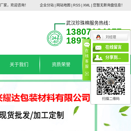
头厂家，欢迎咨询！
企业分站
|
网站地图
|
RSS
|
XML
|
您暂无新询盘信息！
武汉珍珠棉服务热线：
13807164677
刘经理
18971192368
在线留言
在
线
分享到...
客
关于我们
资质荣誉
联系我们
服
公司简介
联系我们
扫描二维码