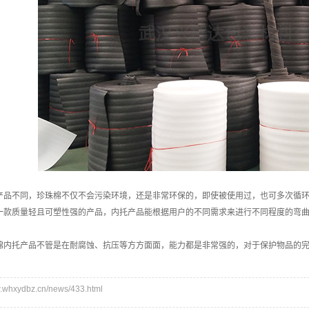
产品不同，珍珠棉不仅不会污染环境，还是非常环保的，即使被使用过，也可多次循
一款质量轻且可塑性强的产品，内托产品能根据用户的不同需求来进行不同程度的弯
棉内托产品不管是在耐腐蚀、抗压等方方面面，能力都是非常强的，对于保护物品的完
hxydbz.cn/news/433.html