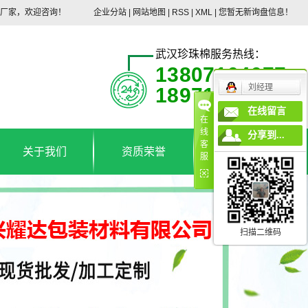
头厂家，欢迎咨询！
企业分站
|
网站地图
|
RSS
|
XML
|
您暂无新询盘信息！
武汉珍珠棉服务热线：
13807164677
刘经理
18971192368
在线留言
在
线
分享到...
客
关于我们
资质荣誉
联系我们
服
公司简介
联系我们
扫描二维码