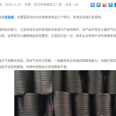
期：
2020-11-25
作者：
武汉珍珠棉加工厂家
点击：
64
选择
珍珠棉
，主要是因为EPE
珍珠棉
具有这几个特点，非常适合我们去使用。
强的抗压能力，它是采用先进的发泡技术来进行产品的制作，且产品中存在大量的气
作用，这样就可以确保物品的完整性。正是因为这一点，很多企业和用户对珍珠棉非
独立气泡聚合而成，而且气泡均匀密集，一般都具有比较强的耐腐蚀能力。当我们用
物品不会受到腐蚀，并顺利将物品交到消费者手里。