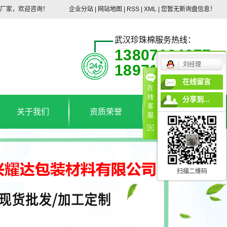
头厂家，欢迎咨询！
企业分站
|
网站地图
|
RSS
|
XML
|
您暂无新询盘信息！
武汉珍珠棉服务热线：
13807164677
刘经理
18971192368
在线留言
在
线
分享到...
客
关于我们
资质荣誉
联系我们
服
公司简介
联系我们
扫描二维码