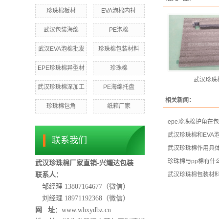
珍珠棉板材
EVA泡棉内衬
武汉包装海绵
PE泡棉
武汉EVA泡棉批发
珍珠棉包装材料
EPE珍珠棉异型材
珍珠棉
武汉珍珠
武汉珍珠棉深加工
PE海绵托盘
相关新闻：
珍珠棉包角
纸箱厂家
epe珍珠棉护角在
武汉珍珠棉和EVA
联系我们
武汉珍珠棉作用具
珍珠棉与pp棉有什
武汉珍珠棉厂家直销-兴耀达包装
联系人：
武汉珍珠棉包装材
邹经理 13807164677（微信）
刘经理 18971192368
（微信）
网 址
：www.whxydbz.cn