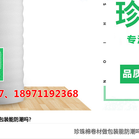
EVA泡棉
PE泡棉
纸箱定做
包装能防潮吗？
珍珠棉卷材做包装能防潮